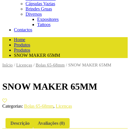
Cápsulas Vazias
Brindes Gruas
Diversos
Expositores
Tattoos
Contactos
Home
Produtos
Produtos
SNOW MAKER 65MM
Início
/
Licenças
/
Bolas 65-68mm
/ SNOW MAKER 65MM
SNOW MAKER 65MM
Categorias:
Bolas 65-68mm
,
Licenças
Descrição
Avaliações (0)