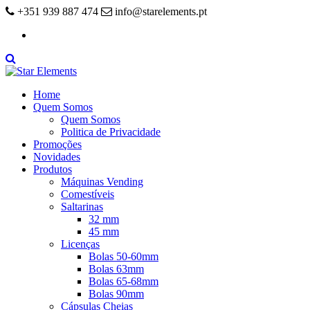
+351 939 887 474
info@starelements.pt
Facebook
Home
Quem Somos
Quem Somos
Politica de Privacidade
Promoções
Novidades
Produtos
Máquinas Vending
Comestíveis
Saltarinas
32 mm
45 mm
Licenças
Bolas 50-60mm
Bolas 63mm
Bolas 65-68mm
Bolas 90mm
Cápsulas Cheias