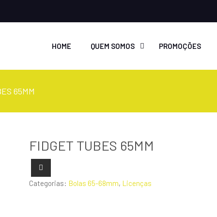
HOME
QUEM SOMOS
PROMOÇÕES
BES 65MM
FIDGET TUBES 65MM
Categorias:
Bolas 65-68mm
,
Licenças