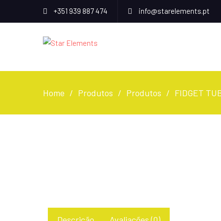
+351 939 887 474
info@starelements.pt
Home
Produtos
Produtos
FIDGET TU
Descrição
Avaliações (0)