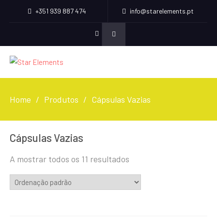
+351 939 887 474
info@starelements.pt
Facebook
Home
Produtos
Cápsulas Vazias
Cápsulas Vazias
A mostrar todos os 11 resultados