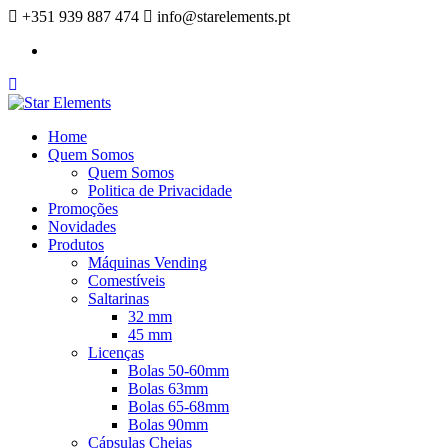
+351 939 887 474
info@starelements.pt
Facebook
Home
Quem Somos
Quem Somos
Politica de Privacidade
Promoções
Novidades
Produtos
Máquinas Vending
Comestíveis
Saltarinas
32 mm
45 mm
Licenças
Bolas 50-60mm
Bolas 63mm
Bolas 65-68mm
Bolas 90mm
Cápsulas Cheias