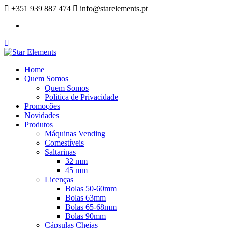
+351 939 887 474
info@starelements.pt
Facebook
Home
Quem Somos
Quem Somos
Politica de Privacidade
Promoções
Novidades
Produtos
Máquinas Vending
Comestíveis
Saltarinas
32 mm
45 mm
Licenças
Bolas 50-60mm
Bolas 63mm
Bolas 65-68mm
Bolas 90mm
Cápsulas Cheias