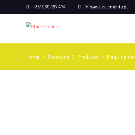
+351 939 887 474
info@starelements.pt
Home
Produtos
Produtos
Máquina Ven