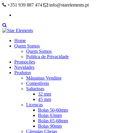
+351 939 887 474
info@starelements.pt
Facebook
Home
Quem Somos
Quem Somos
Politica de Privacidade
Promoções
Novidades
Produtos
Máquinas Vending
Comestíveis
Saltarinas
32 mm
45 mm
Licenças
Bolas 50-60mm
Bolas 63mm
Bolas 65-68mm
Bolas 90mm
Cápsulas Cheias