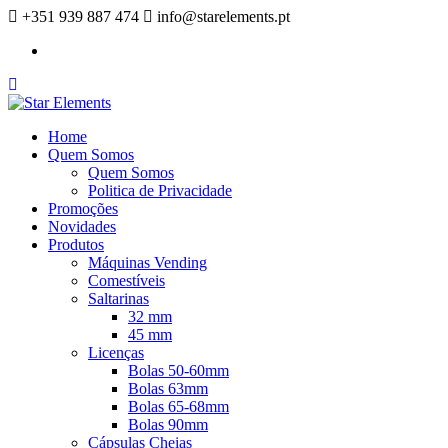
+351 939 887 474
info@starelements.pt
Facebook
Home
Quem Somos
Quem Somos
Politica de Privacidade
Promoções
Novidades
Produtos
Máquinas Vending
Comestíveis
Saltarinas
32 mm
45 mm
Licenças
Bolas 50-60mm
Bolas 63mm
Bolas 65-68mm
Bolas 90mm
Cápsulas Cheias