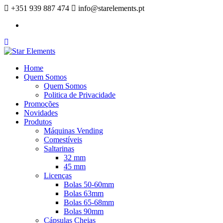
+351 939 887 474
info@starelements.pt
Facebook
Home
Quem Somos
Quem Somos
Politica de Privacidade
Promoções
Novidades
Produtos
Máquinas Vending
Comestíveis
Saltarinas
32 mm
45 mm
Licenças
Bolas 50-60mm
Bolas 63mm
Bolas 65-68mm
Bolas 90mm
Cápsulas Cheias